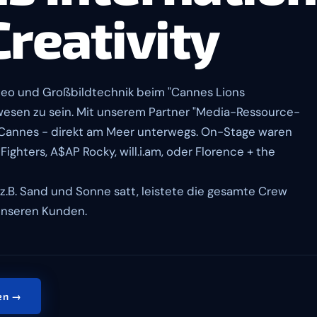
Creativity
-Video und Großbildtechnik beim "Cannes Lions
gewesen zu sein. Mit unserem Partner "Media-Ressource-
n Cannes - direkt am Meer unterwegs. On-Stage waren
Fighters, A$AP Rocky, will.i.am, oder Florence + the
z.B. Sand und Sonne satt, leistete die gesamte Crew
 unseren Kunden.
gen →